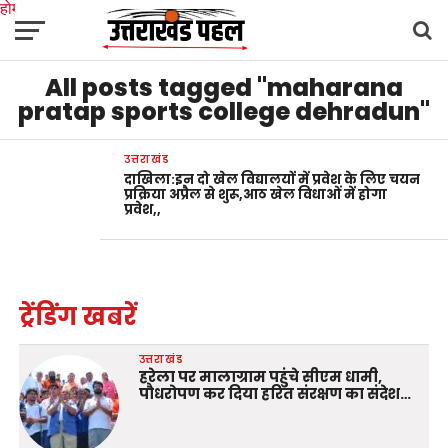
होम
उत्तराखंड
अल्मोड़ा
उत्तरकाशी
उधम सिंह नगर
चंपावत
चमोली
टिहरी गढ़वाल
All posts tagged "maharana
देहरादून
नैनीताल
पिथौरागढ़
पौड़ी गढ़वाल
बागेश्वर
रुद्रप्रयाग
हरिद्वार
देश
दुनिया
मनोरंजन
pratap sports college dehradun"
उत्तराखंड
दाखिला:इन दो खेल विद्यालयों में प्रवेश के लिए चयन
प्रक्रिया अप्रैल से शुरू,आठ खेल विधाओं में होगा
प्रवेश,,
ट्रेंडिंग खबरें
उत्तराखंड
हरेला पर मालाग्राम पहुंचे सीएम धामी,
पौधरोपण कर दिया हरित संरक्षण का संदेश…