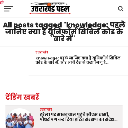
होम
उत्तराखंड
अल्मोड़ा
उत्तरकाशी
उधम सिंह नगर
चंपावत
चमोली
टिहरी गढ़वाल
All posts tagged "knowledge: पहले
देहरादून
नैनीताल
पिथौरागढ़
पौड़ी गढ़वाल
बागेश्वर
रुद्रप्रयाग
हरिद्वार
देश
दुनिया
मनोरंजन
जानिए क्या है यूनिफॉर्म सिविल कोड के
बारे में"
उत्तराखंड
Knowledge: पहले जानिए क्या है यूनिफॉर्म सिविल
कोड के बारे में, और अभी देश मे कंहा लागू है…
ट्रेंडिंग खबरें
उत्तराखंड
हरेला पर मालाग्राम पहुंचे सीएम धामी,
पौधरोपण कर दिया हरित संरक्षण का संदेश…