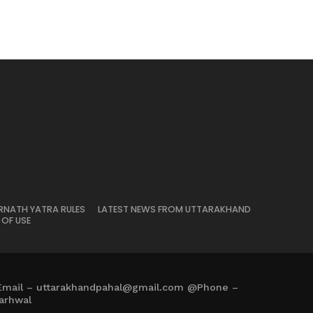
RNATH YATRA RULES
LATEST NEWS FROM UTTARAKHAND
 OF USE
Email – uttarakhandpahal@gmail.com @Phone –
arhwal