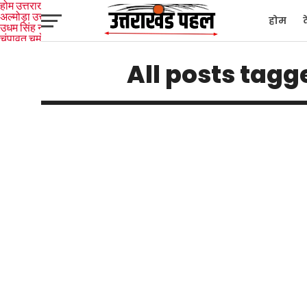
होम
उत्तराखंड
अल्मोड़ा
उत्तरकाशी
होम
उधम सिंह नगर
चंपावत
चमोली
टिहरी
गढ़वाल
देहरादून
नैनीताल
पिथौरागढ़
पौड़ी गढ़वाल
बागेश्वर
रुद्रप्रयाग
हरिद्वार
देश
द
All posts tagg