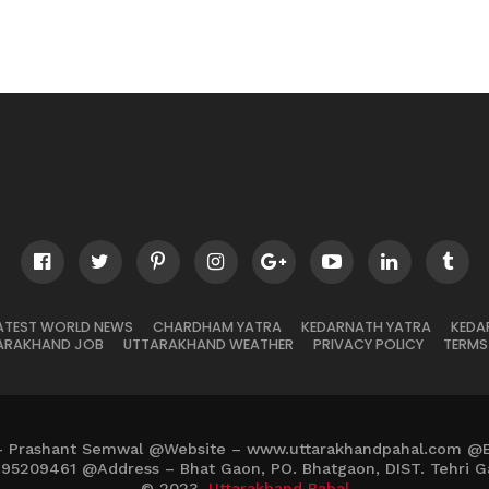
ATEST WORLD NEWS
CHARDHAM YATRA
KEDARNATH YATRA
KEDA
ARAKHAND JOB
UTTARAKHAND WEATHER
PRIVACY POLICY
TERMS
– Prashant Semwal @Website – www.uttarakhandpahal.com @
895209461 @Address – Bhat Gaon, PO. Bhatgaon, DIST. Tehri G
© 2023,
Uttarakhand Pahal