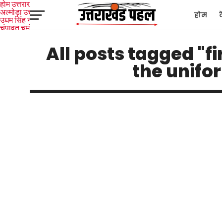
होम
उत्तराखंड
अल्मोड़ा
उत्तरकाशी
होम
उधम सिंह नगर
चंपावत
चमोली
टिहरी
गढ़वाल
देहरादून
नैनीताल
पिथौरागढ़
पौड़ी गढ़वाल
बागेश्वर
रुद्रप्रयाग
हरिद्वार
देश
द
All posts tagged "f
the unifor