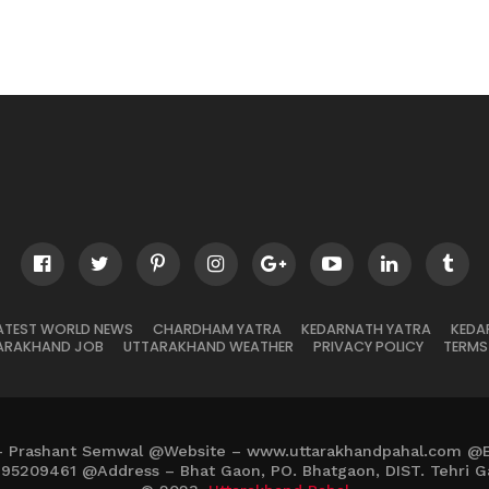
ATEST WORLD NEWS
CHARDHAM YATRA
KEDARNATH YATRA
KEDA
ARAKHAND JOB
UTTARAKHAND WEATHER
PRIVACY POLICY
TERMS
– Prashant Semwal @Website – www.uttarakhandpahal.com @
895209461 @Address – Bhat Gaon, PO. Bhatgaon, DIST. Tehri G