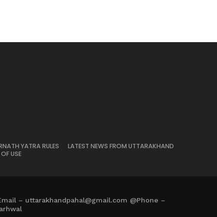
RNATH YATRA RULES
LATEST NEWS FROM UTTARAKHAND
 OF USE
Email – uttarakhandpahal@gmail.com @Phone –
arhwal