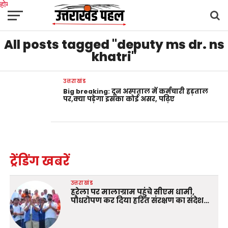
होम
उत्तराखंड
अल्मोड़ा
उत्तरकाशी
उधम सिंह नगर
चंपावत
चमोली
टिहरी गढ़वाल
All posts tagged "deputy ms dr. ns
देहरादून
नैनीताल
पिथौरागढ़
पौड़ी गढ़वाल
बागेश्वर
रुद्रप्रयाग
हरिद्वार
देश
दुनिया
मनोरंजन
khatri"
उत्तराखंड
Big breaking: दून अस्पताल में कर्मचारी हड़ताल
पर,क्या पड़ेगा इसका कोई असर, पढ़िए
ट्रेंडिंग खबरें
उत्तराखंड
हरेला पर मालाग्राम पहुंचे सीएम धामी,
पौधरोपण कर दिया हरित संरक्षण का संदेश…