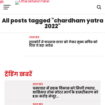
होम
उत्तराखंड
अल्मोड़ा
उत्तरकाशी
उधम सिंह नगर
चंपावत
चमोली
टिहरी गढ़वाल
All posts tagged "chardham yatra
देहरादून
नैनीताल
पिथौरागढ़
पौड़ी गढ़वाल
बागेश्वर
रुद्रप्रयाग
हरिद्वार
देश
दुनिया
मनोरंजन
2022"
उत्तराखंड
हाइकोर्ट ने चारधाम यात्रा को लेकर मुख्य सचिव को
दिया ये बड़ा आदेश
ट्रेंडिंग खबरें
उत्तराखंड
चम्पावत में सड़क विकास को मिली रफ्तार,
बासिमार तोक मोटर मार्ग के डामरीकरण को
₹1.91 करोड़ मंजूर…
उत्तराखंड