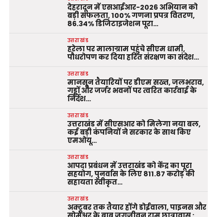
देहरादून में एसआईआर-2026 अभियान को
बड़ी सफलता, 100% गणना प्रपत्र वितरण,
86.34% डिजिटाइजेशन पूरा…
उत्तराखंड
हरेला पर मालाग्राम पहुंचे सीएम धामी,
पौधरोपण कर दिया हरित संरक्षण का संदेश…
उत्तराखंड
मानसून तैयारियों पर डीएम सख्त, जलभराव,
गड्ढों और जर्जर भवनों पर त्वरित कार्रवाई के
निर्देश…
उत्तराखंड
उत्तराखंड में सीएसआर को मिलेगा नया बल,
कई बड़ी कंपनियों ने सरकार के साथ किए
एमओयू…
उत्तराखंड
आपदा प्रबंधन में उत्तराखंड को केंद्र का पूरा
सहयोग, पुनर्वास के लिए 811.87 करोड़ की
सहायता स्वीकृत…
उत्तराखंड
अक्टूबर तक तैयार होंगे डोईवाला, पाइनस और
सोमेश्वर के बाबू जगजीवन राम छात्रावास :