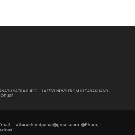
RNATH YATRA RULES
LATEST NEWS FROM UTTARAKHAND
 OF USE
Email – uttarakhandpahal@gmail.com @Phone –
arhwal