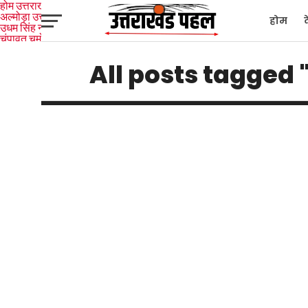
होम
उत्तराखंड
अल्मोड़ा
उत्तरकाशी
होम
उधम सिंह नगर
चंपावत
चमोली
टिहरी
गढ़वाल
देहरादून
नैनीताल
पिथौरागढ़
पौड़ी गढ़वाल
बागेश्वर
रुद्रप्रयाग
हरिद्वार
देश
द
All posts tagged 