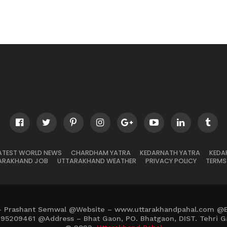
ATEST WORLD NEWS
CHARDHAM YATRA
KEDARNATH YATRA
KEDA
ARAKHAND JOB
UTTARAKHAND WEATHER
PRIVACY POLICY
TERMS
– Prashant Semwal @Website – www.uttarakhandpahal.com @
895209461 @Address – Bhat Gaon, PO. Bhatgaon, DIST. Tehri G