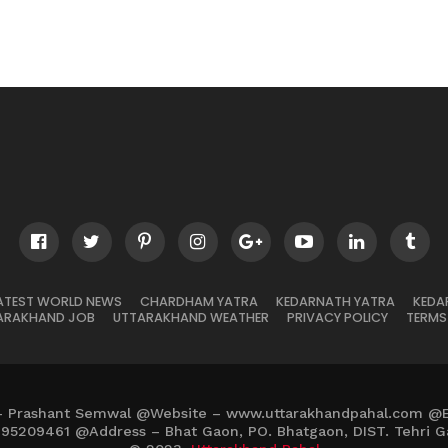
ATEST WORLD NEWS
CHARDHAM YATRA
KEDARNATH YATRA
KEDA
ARAKHAND JOB
UTTARAKHAND WEATHER
PRIVACY POLICY
TERMS
– Prashant Semwal @Website – www.uttarakhandpahal.com @
895209461 @Address – Bhat Gaon, PO. Bhatgaon, DIST. Tehri G