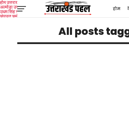
होम
उत्तराखंड
अल्मोड़ा
उत्तरकाशी
होम
उधम सिंह नगर
चंपावत
चमोली
टिहरी
गढ़वाल
देहरादून
नैनीताल
पिथौरागढ़
पौड़ी गढ़वाल
बागेश्वर
रुद्रप्रयाग
हरिद्वार
देश
द
All posts tag