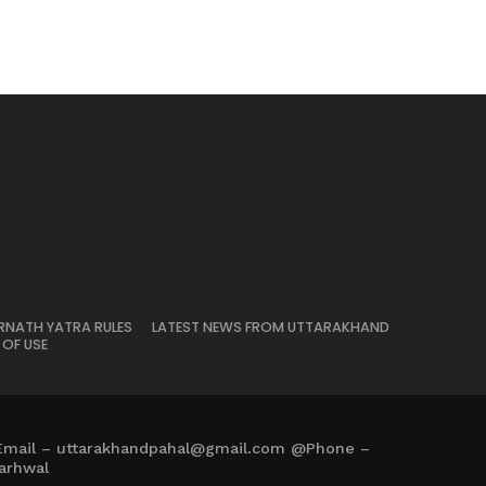
RNATH YATRA RULES
LATEST NEWS FROM UTTARAKHAND
 OF USE
Email – uttarakhandpahal@gmail.com @Phone –
arhwal