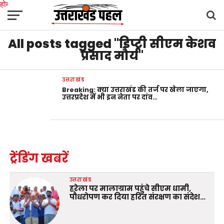
होम
उत्तराखंड
अल्मोड़ा
उत्तरकाशी
उधम सिंह नगर
चंपावत
चमोली
टिहरी गढ़वाल
All posts tagged "डिप्टी सीएम केशव
देहरादून
नैनीताल
पिथौरागढ़
पौड़ी गढ़वाल
बागेश्वर
रुद्रप्रयाग
हरिद्वार
देश
दुनिया
मनोरंजन
प्रसाद मौर्य"
उत्तराखंड
Breaking: क्या उत्तराखंड की तर्ज पर खेला जाएगा,
उत्तरप्रदेश में भी इन नेता पर दांव…
ट्रेंडिंग खबरें
उत्तराखंड
हरेला पर मालाग्राम पहुंचे सीएम धामी,
पौधरोपण कर दिया हरित संरक्षण का संदेश…