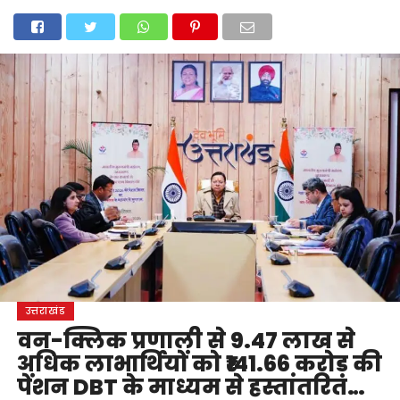
होम
उत्तराखंड
अल्मोड़ा
उत्तरकाशी
उधम सिंह नगर
चंपावत
चमोली
टिहरी गढ़वाल
देहरादून
नैनीताल
पिथौरागढ़
पौड़ी गढ़वाल
बागेश्वर
रुद्रप्रयाग
हरिद्वार
देश
दुनिया
मनोरंजन
उत्तराखंड
वन-क्लिक प्रणाली से 9.47 लाख से
अधिक लाभार्थियों को ₹141.66 करोड़ की
पेंशन DBT के माध्यम से हस्तांतरित…