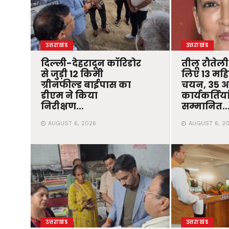
उत्तराखंड
उत्तराखंड
दिल्ली-देहरादून कॉरिडोर
तीलू रौतेली
से जुड़ी 12 किमी
लिए 13 मह
ग्रीनफील्ड बाईपास का
चयन, 35 आ
डीएम ने किया
कार्यकर्तिया
निरीक्षण…
सम्मानित
AUGUST 6, 2026
AUGUST 6, 2
उत्तराखंड
उत्तराखंड