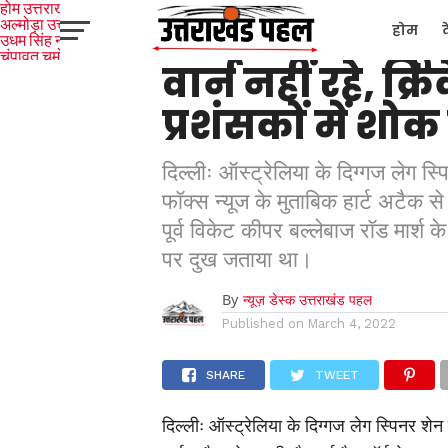
उत्तराखंड
होम
उत्तराखंड
अल्मोड़ा
उत्तरकाशी
ऑस्ट्रेलिया के पू
होम
उधम सिंह नगर
चंपावत
चमोली
टिहरी
वार्न नहीं रहे, क
गढ़वाल
देहरादून
नैनीताल
पिथौरागढ़
पौड़ी गढ़वाल
बागेश्वर
रुद्रप्रयाग
हरिद्वार
देश
द
प्रशंसकों में श
दिल्लीः ऑस्ट्रेलिया के दिग्गज लेग स
फॉक्स न्यूज के मुताबिक हार्ट अटैक से
पूर्व विकेट कीपर बल्लेबाज रॉड मार्श 
पर दुख जताया था।
By
न्यूज़ डेस्क उत्तराखंड पहल
Published on
March 4, 2022
SHARE
TWEET
दिल्लीः ऑस्ट्रेलिया के दिग्गज लेग स्पिनर शे