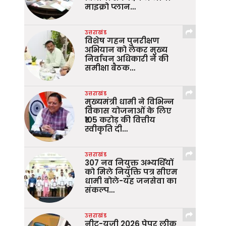
माइक्रो प्लान…
उत्तराखंड
विशेष गहन पुनरीक्षण
अभियान को लेकर मुख्य
निर्वाचन अधिकारी ने की
समीक्षा बैठक…
उत्तराखंड
मुख्यमंत्री धामी ने विभिन्न
विकास योजनाओं के लिए
₹105 करोड़ की वित्तीय
स्वीकृति दी…
उत्तराखंड
307 नव नियुक्त अभ्यर्थियों
को मिले नियुक्ति पत्र सीएम
धामी बोले-यह जनसेवा का
संकल्प…
उत्तराखंड
नीट-यूजी 2026 पेपर लीक